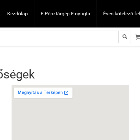
Kezdőlap
E-Pénztárgép E-nyugta
Éves kötelező fe

tőségek