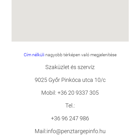
Cím nélküli
nagyobb térképen való megjelenítése
Szaküzlet és szervíz
9025 Győr Pinkóca utca 10/c
Mobil: +36 20 9337 305
Tel.:
+36 96 247 986
Mail:info@penztargepinfo.hu