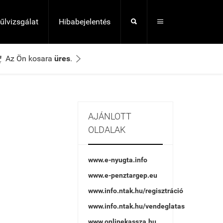
lűlvizsgálat
Hibabejelentés




Az Ön kosara
üres
.
AJÁNLOTT
OLDALAK
www.e-nyugta.info
www.e-penztargep.eu
www.info.ntak.hu/regisztráció
www.info.ntak.hu/vendeglatas
www.onlinekassza.hu