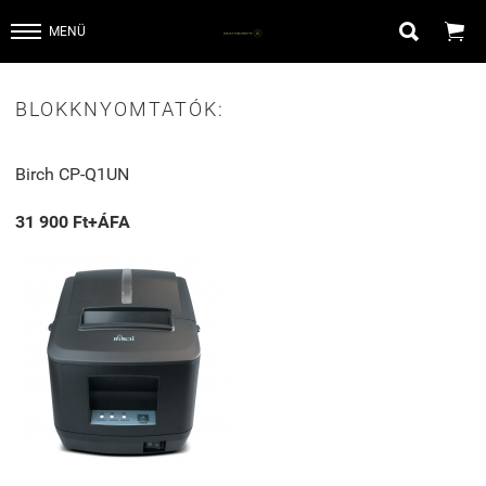


MENÜ
BLOKKNYOMTATÓK:
Birch CP-Q1UN
31 900 Ft+ÁFA