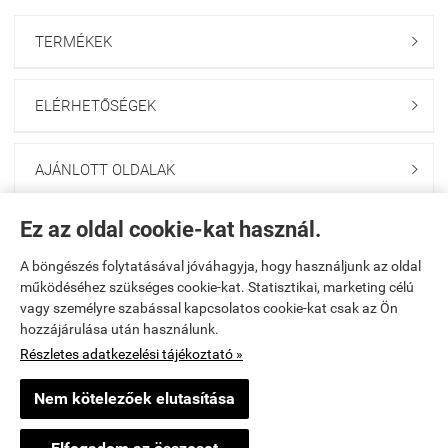
TERMÉKEK

ELÉRHETŐSÉGEK

AJÁNLOTT OLDALAK

Ez az oldal cookie-kat használ.
UTOLJÁRA MEGTEKINTETT

A böngészés folytatásával jóváhagyja, hogy használjunk az oldal
működéséhez szükséges cookie-kat. Statisztikai, marketing célú
KERESŐ

vagy személyre szabással kapcsolatos cookie-kat csak az Ön
hozzájárulása után használunk.
Részletes adatkezelési tájékoztató »
Kezdőlap
|
Elérhetőségek
|
Oldaltérkép
Nem kötelezőek elutasítása
penztargepinfo.hu -
Gerlach Pénztárgép Kft.
-
ÁSZF
-
Adatkezelési tájékoztató