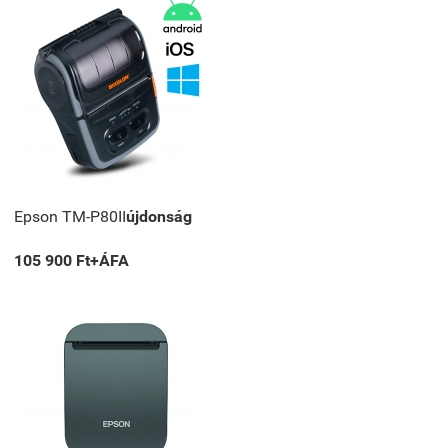
Epson TM-P80II
újdonság
105 900 Ft+ÁFA