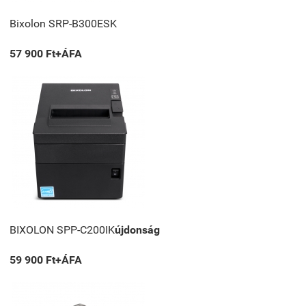
Bixolon SRP-B300ESK
57 900 Ft+ÁFA
BIXOLON SPP-C200IK
újdonság
59 900 Ft+ÁFA