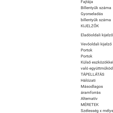
Fajtája
Billentyűk száma
Gyorseladás
billentyűk száma
KIJELZŐK
Eladóoldali kijelző
Vevőoldali kijelző
Portok
Portok
Külső eszközökke
való együttműköd
TÁPELLÁTÁS
Hálózati
Másodlagos
áramforrás
Alternatív
MÉRETEK
Szélesség x mély