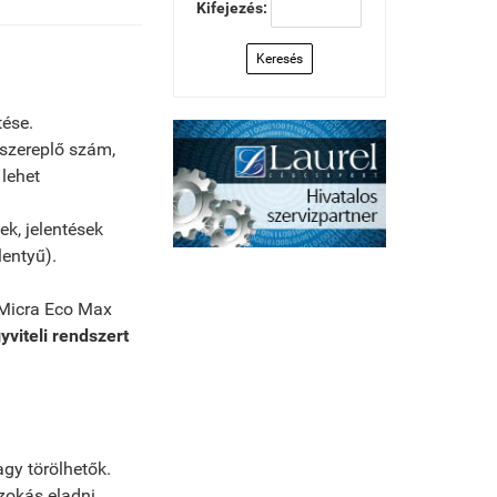
Kifejezés:
Keresés
tése.
szereplő szám,
 lehet
ek, jelentések
lentyű).
 Micra Eco Max
gyviteli rendszert
agy törölhetők.
zokás eladni