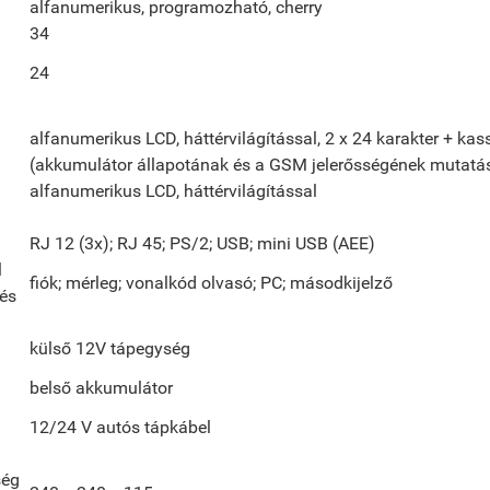
alfanumerikus, programozható, cherry
34
24
alfanumerikus LCD, háttérvilágítással, 2 x 24 karakter + kas
(akkumulátor állapotának és a GSM jelerősségének mutatá
alfanumerikus LCD, háttérvilágítással
RJ 12 (3x); RJ 45; PS/2; USB; mini USB (AEE)
l
fiók; mérleg; vonalkód olvasó; PC; másodkijelző
és
külső 12V tápegység
belső akkumulátor
12/24 V autós tápkábel
ség