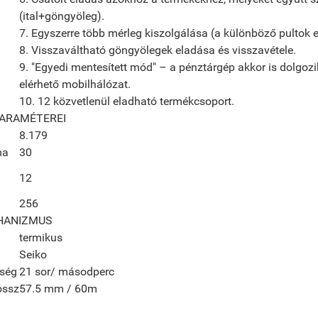
(ital+göngyöleg).
7. Egyszerre több mérleg kiszolgálása (a különböző pultok 
8. Visszaváltható göngyölegek eladása és visszavétele.
9. "Egyedi mentesített mód" – a pénztárgép akkor is dolgozi
elérhető mobilhálózat.
10. 12 közvetlenül eladható termékcsoport.
PARAMÉTEREI
8.179
ma
30
12
256
HANIZMUS
termikus
Seiko
ség
21 sor/ másodperc
ossz
57.5 mm / 60m