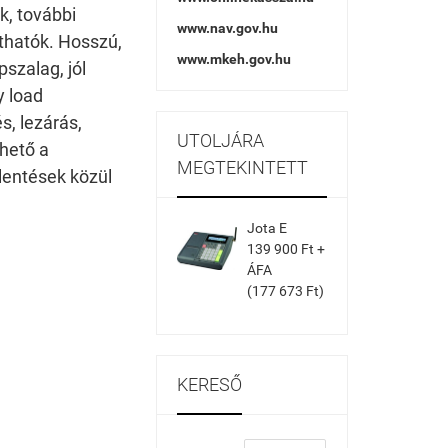
ik, további
www.nav.gov.hu
thatók. Hosszú,
www.mkeh.gov.hu
szalag, jól
y load
, lezárás,
UTOLJÁRA
lhető a
MEGTEKINTETT
lentések közül
Jota E
139 900 Ft +
ÁFA
(177 673 Ft)
KERESŐ