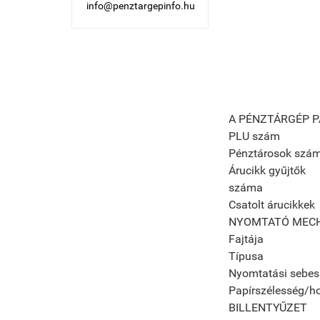
info@penztargepinfo.hu
A PÉNZTÁRGÉP 
PLU szám
Pénztárosok szá
Árucikk gyűjtők
száma
Csatolt árucikkek
NYOMTATÓ MEC
Fajtája
Típusa
Nyomtatási sebes
Papírszélesség/h
BILLENTYŰZET