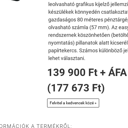
leolvasható grafikus kijelző jellemz
készülékek könnyedén csatlakozta
gazdaságos 80 méteres pénztárgép
olvasható számla (57 mm). Az eas
rendszernek köszönhetően (betöltés
nyomtatás) pillanatok alatt kicseré
papírtekercs. Számos különböző je
lehet választani.
139 900 Ft + ÁFA
(177 673 Ft)
Felvitel a kedvencek közé »
FORMÁCIÓK A TERMÉKRŐL: