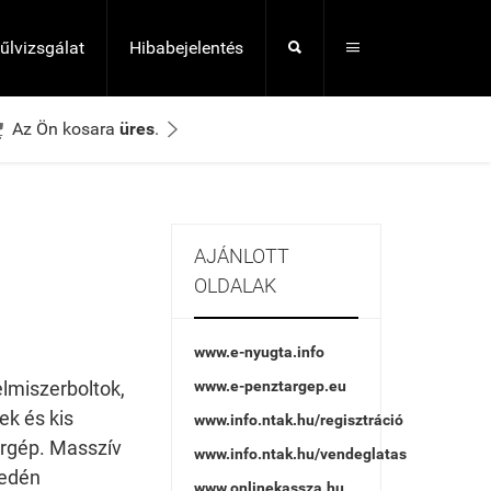
lűlvizsgálat
Hibabejelentés




Az Ön kosara
üres
.
AJÁNLOTT
OLDALAK
www.e-nyugta.info
lmiszerboltok,
www.e-penztargep.eu
ek és kis
www.info.ntak.hu/regisztráció
árgép. Masszív
www.info.ntak.hu/vendeglatas
yedén
www.onlinekassza.hu