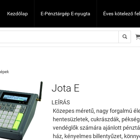
Kezdőlap
E-Pénztárgép E-nyugta
Éves kötelező fe

gépek
Jota E
LEÍRÁS
Közepes méretű, nagy forgalmú éle
hentesüzletek, cukrászdák, pékség
vendéglők számára ajánlott pénzt
ház, kényelmes billentyűzet, könn