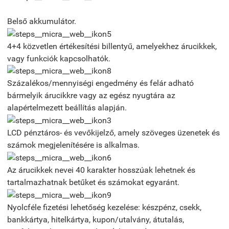
Belső akkumulátor.
4+4 közvetlen értékesítési billentyű, amelyekhez árucikkek,
vagy funkciók kapcsolhatók.
Százalékos/mennyiségi engedmény és felár adható
bármelyik árucikkre vagy az egész nyugtára az
alapértelmezett beállítás alapján.
LCD pénztáros- és vevőkijelző, amely szöveges üzenetek és
számok megjelenítésére is alkalmas.
Az árucikkek nevei 40 karakter hosszúak lehetnek és
tartalmazhatnak betűket és számokat egyaránt.
Nyolcféle fizetési lehetőség kezelése: készpénz, csekk,
bankkártya, hitelkártya, kupon/utalvány, átutalás,