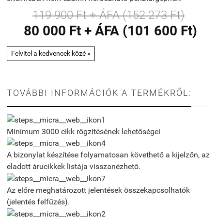
119 900 Ft + ÁFA (152 273 Ft)
80 000 Ft + ÁFA (101 600 Ft)
Felvitel a kedvencek közé »
TOVÁBBI INFORMÁCIÓK A TERMÉKRŐL:
Minimum 3000 cikk rögzítésének lehetőségei
A bizonylat készítése folyamatosan követhető a kijelzőn, az
eladott árucikkek listája visszanézhető.
Az előre meghatározott jelentések összekapcsolhatók
(jelentés felfűzés).