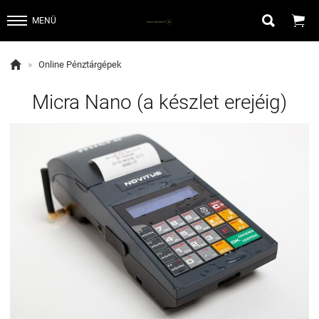


MENÜ

»
Online Pénztárgépek
Micra Nano (a készlet erejéig)