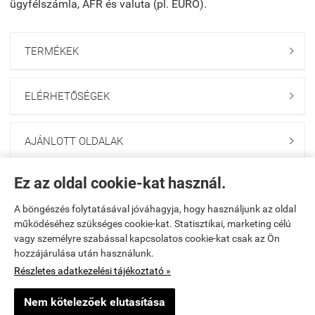
ügyfélszámla, AFR és valuta (pl. EURO).
TERMÉKEK

ELÉRHETŐSÉGEK

AJÁNLOTT OLDALAK

Ez az oldal cookie-kat használ.
UTOLJÁRA MEGTEKINTETT

A böngészés folytatásával jóváhagyja, hogy használjunk az oldal
működéséhez szükséges cookie-kat. Statisztikai, marketing célú
KERESŐ

vagy személyre szabással kapcsolatos cookie-kat csak az Ön
hozzájárulása után használunk.
Részletes adatkezelési tájékoztató »
Kezdőlap
|
Elérhetőségek
|
Oldaltérkép
Nem kötelezőek elutasítása
penztargepinfo.hu -
Gerlach Pénztárgép Kft.
-
ÁSZF
-
Adatkezelési tájékoztató