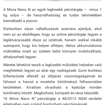
A Micra Nano N az egyik legkisebb pénztárgép – nincs 1
kg súlya – de használhatóság és tudás tekintetében
kiemelkedő a piacon.
Elsősorban olyan vállalkozások számára ajánljuk, ahol
nem az az elsődleges, hogy az online pénztárgép legyen a
leglátványosabb dísze az üzletnek, hanem sokkal inkább
szempont, hogy kis helyen elférjen, illetve akkumulátoros
működése miatt az üzleten belül könnyen mobilizálható,
áthelyezhető legyen.
Méretei lehetővé teszik a legkisebb működési helyeken való
megfelelést, legyen az akár egy nadrágzseb. Gumi borítású
billentyűzete ellenáll az időjárás viszontagságainak és
felveszi a harcot a mostoha körülményű felhasználási
területeken. Kiválóan olvasható a kijelzője minden
körülmény között. Megbízható, kompakt és okos készülék.
*A Micra Nano N” pénztárgép a 48/2013 NGM rendelet
értelmében nem számít hordozható pénztárgépnek.